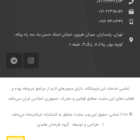
22332893 021
26315059 021
4301349 0912
تهران، پاسداران، میدان هروی، خیابان استاد حسن بنا، سه راه پیاله،
کوچه بهار، پلاک6، زنگ3، طبقه 1-
تمامی خدمات اين فروشگاه، دارای مجوزهای لازم از مراجع مربوطه بوده و
فعاليت‌های این سايت مطابق قوانين و مقررات جمهوری اسلامی ايران می‌باشد.
© ۲۰۱۸ تمامی حقوق این وب سایت متعلق به انتشارات ایرانارسانه می‌باشد.
| طراحی و توسعه : گروه طراحان هایدی