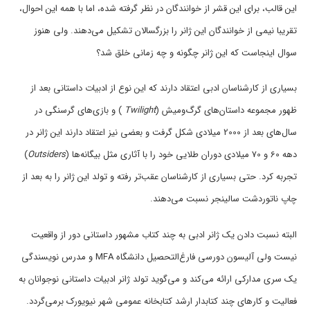
این قالب، برای این قشر از خوانندگان در نظر گرفته شده، اما با همه این احوال،
تقریبا نیمی از خوانندگان این ژانر را بزرگسالان تشکیل می‌دهند. ولی هنوز
سوال اینجاست که این ژانر چگونه و چه زمانی خلق شد؟
بسیاری از کارشناسان ادبی اعتقاد دارند که این نوع از ادبیات داستانی بعد از
ظهور مجموعه داستان‌های گرگ‌ومیش (
Twilight
) و بازی‌های گرسنگی در
سال‌های بعد از 2000 میلادی شکل گرفت و بعضی نیز اعتقاد دارند این ژانر در
دهه 60 و 70 میلادی دوران طلایی خود را با آثاری مثل بیگانه‌ها (
Outsiders
)
تجربه کرد. حتی بسیاری از کارشناسان عقب‌تر رفته و تولد این ژانر را به بعد از
چاپ ناتوردشت سالینجر نسبت می‌دهند.
البته نسبت دادن یک ژانر ادبی به چند کتاب مشهور داستانی دور از واقعیت
نیست ولی آلیسون دورسی فارغ‌التحصیل دانشگاه MFA و مدرس نویسندگی
یک سری مدارکی ارائه می‌کند و می‌گوید تولد ژانر ادبیات داستانی نوجوانان به
فعالیت و کارهای چند کتابدار ارشد کتابخانه عمومی شهر نیویورک برمی‌گردد.