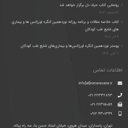
رونمایی کتاب حرف دل برگزار خواهد شد
۲۳ اسفند, ۱۴۰۲
کتاب خلاصه مقالات و برنامه روزانه نوزدهمین کنگره اورژانس ها و بیماری
های شایع طب کودکان
۴ آذر, ۱۴۰۲
پوستر نوزدهمین کنگره اورژانس‌ها و بیماری‌های شایع طب کودکان
۷ آبان, ۱۴۰۲
اطلاعات تماس
info[at]iranarasane.ir
22332893 021
26315059 021
4301349 0912
تهران، پاسداران، میدان هروی، خیابان استاد حسن بنا، سه راه پیاله،